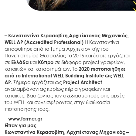
– Κωνσταντίνα Κερασοβίτη,Αρχιτέκτονας Μηχανικός,
WELL AP (Accredited Professional)
Η Κωνσταντίνα
αποφοίτησε από το Τμήμα Αρχιτεκτονικής του
Πανεπιστημίου Θεσσαλίας το 2016 και έκτοτε εργάζεται
σε
Ελλάδα
και
Κύπρο
σε διάφορα project γραφείων,
κατοικιών και καταστημάτων. Το
2020 πιστοποιήθηκε
από το International WELL Building Institute ως WELL
AP
. Σήμερα εργάζεται ως
Project Architect
αναλαμβάνοντας κυρίως κτίρια γραφείων και
κατοικίες, βασίζοντας τον σχεδιασμό τους στις αρχές
του WELL και συνεισφέροντας στην διαδικασία
πιστοποίησης τους.
– www.former.gr
Είπαν για μας
Κωνσταντίνα Κερασοβίτη, Αρχιτέκτονας Μηχανικός –