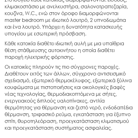
κλιμακοστάσιο με ανελκυστήρα, σαλονοτραπεζαρία,
κουζίνα, W.C., ενώ στον όροφο διαμορφώνονται
master bedroom με ιδιωτικό λουτρό, 2 υπνοδωμάτια
και ένα λουτρό. Υπάρχει η δυνατότητα κατασκευής
υπογείου με εσωτερική πρόσβαση.
Κάθε κατοικία διαθέτει ιδιωτική αυλή με μια υπαίθρια
θέση στάθμευσης αυτοκινήτου η οποία διαθέτει
παροχή ηλεκτρικής φόρτισης.
Οι κατοικίες πληρούν τις πιο σύγχρονες παροχές.
Διαθέτουν εκτός των άλλων, σύγχρονο αντισεισμικό
σχεδιασμό, εξωτερικό θερμοκέλυφος, εξωτερικά ξύλινα
κουφώματα με πιστοποιήσεις και οικολογικές βαφές
νέας τεχνολογίας, θερμοδιακοπτόμενα με σήτες,
ενεργειακούς διπλούς υαλοπίνακες, αντλία
θερμότητας για θέρμανση και ζεστό νερό, ενδοδαπέδια
θέρμανση, τριφασικό ρεύμα, εγκατάσταση για έξυπνο
σπίτι, θυροτηλεόραση, προεγκατάσταση κλιματισμού
και προεγκατάσταση συστήματος ασφαλείας.