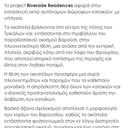
Το project
Riverside Residences
αφορά στην
κατασκευή οκτώ αυτόνομων διώροφων κατοικιών, με
υπόγεια.
Τα οικόπεδα βρίσκονται στο κέντρο της πόλης των
Τρικάλων και εντάσσονται στο περιβάλλον του
παραδοσιακού οικισμού Βαρούσι, στην
πλεονεκτικότερη θέση, μια ανάσα από την κεντρική
πλατεία, ακριβώς κάτω από τον λόφο του Φρουρίου,
που αποτελεί ιστορικό τοπόσημο της περιοχής και
δίπλα στον Ληθαίο ποταμό.
Η θέση των οικοπέδων προσφέρει μια σειρά
πλεονεκτημάτων και παροχών που τα καθιστούν
μοναδικά. Η απρόσκοπτη θέα όλων των κατοικιών και
ο ιδανικός προσανατολισμός καθιστούν άριστη την
διαβίωση των κατοίκων.
Βασικό άξονα σχεδιασμού αποτέλεσε η μορφολογία
των κτιρίων του Βαρουσίου, καθώς τα οικόπεδα
εντάσσονται φυσιογνωμικά στον εν λόγω διατηρητέο
παραδοσιακό οικισμό, προσαρμοσμένη ωστόσο στις