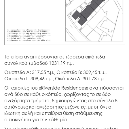
Τα κτίρια αναπτύσσονται σε τέσσερα οικόπεδα
συνολικού εμβαδού 1231,19 τ.μ.
Οικόπεδο Α: 317,55 τ.μ., Οικόπεδο Β: 302,45 τ.μ.,
Οικόπεδο Γ: 309,46 τ.μ., Οικόπεδο Δ: 301,73 τ.μ.
Οι κατοικίες του «Riverside Residences» αναπτύσσονται
ανά δύο σε κάθε οικόπεδο, χωρίζοντας το σε δύο
ανεξάρτητα τμήματα, δημιουργώντας στο σύνολο 8
αυτόνομες και ανεξάρτητες μεζονέτες, με υπόγεια,
ιδιωτική αυλή και υπαίθρια θέση στάθμευσης
αυτοκινήτου για την κάθε μία.
Στο ισόγειο κάθε κατοικίας διαμορφώνονται: είσοδος,